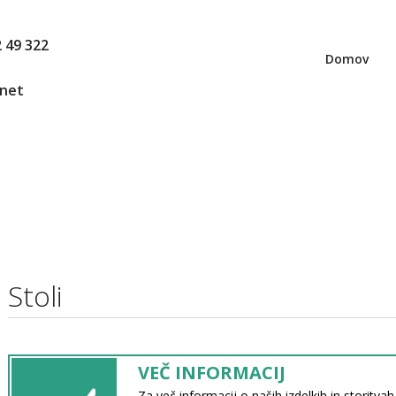
2 49 322
Domov
.net
Stoli
VEČ INFORMACIJ
Za več informacij o naših izdelkih in storitva