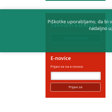
Piškotke uporabljamo, da bi v
Tehnični katalog
nadaljno u
E-novice
Prijavi se na e-novice: