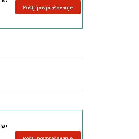
Pošlji povpraševanje
h nas
Pošlji povpraševanje