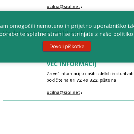
.
ucilna@siol.net
am omogočili nemoteno in prijetno uporabniško izku
Vodstveni pisarniški stoli
porabo te spletne strani se strinjate z našo politiko
Dovoli piškotke
VEČ INFORMACIJ
Za več informacij o naših izdelkih in storitva
01 72 49 322
pokličite na
, pišite na
.
ucilna@siol.net