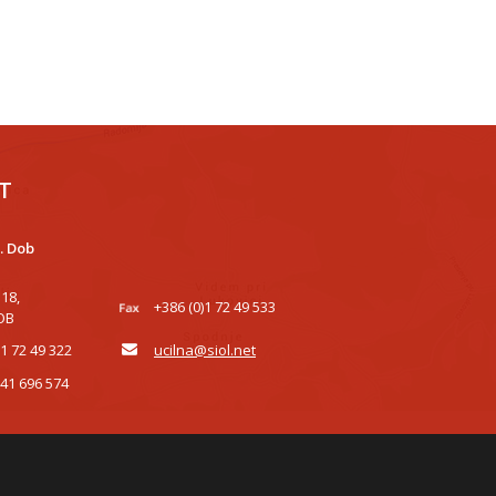
T
. Dob
118,
+386 (0)1 72 49 533
OB
)1 72 49 322
ucilna@siol.net
)41 696 574