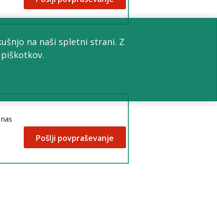
šnjo na naši spletni strani. Z
 piškotkov.
h nas
Pošlji povpraševanje