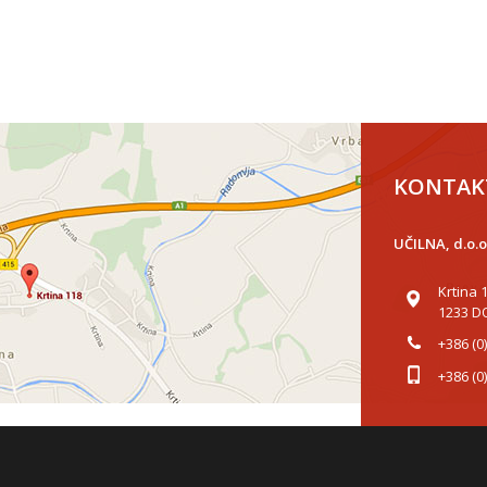
KONTAK
UČILNA, d.o.o
Krtina 
1233 D
+386 (0
+386 (0